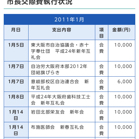
市長交際費執行状況
2011年1月
月日
支出内容
項
金額(円)
目
1月5日
東大阪市自治協議会・赤十
会
10,000
字奉仕団 平成24年新年互
費
礼会
1月7日
自治労大阪府本部2012年
会
10,000
団結旗びらき
費
1月7日
意岐部校区自治連合会 新
会
6,000
年互礼会
費
1月8日
平成24年大阪府歯科技工士
会
10,000
会 新年互礼会
費
1月14
岩田北部栄友会 新年会
会
10,000
日
費
1月14
布施医師会 新春互礼会
会
10,000
日
費