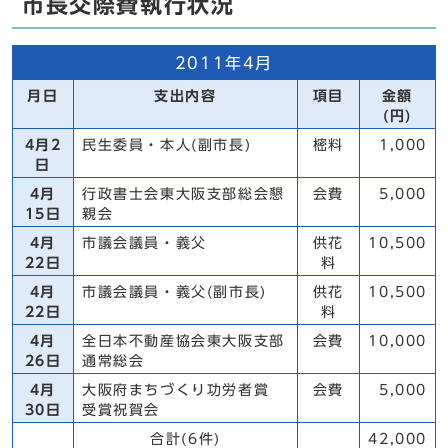
市長交際費執行状況
2011年4月
月日
支出内容
項目
金額
(円)
4月2
民生委員・本人(副市長)
樒料
1,000
日
4月
行政書士会東大阪支部総会懇
会費
5,000
15日
親会
4月
市議会議員・義父
供花
10,500
22日
料
4月
市議会議員・義父(副市長)
供花
10,500
22日
料
4月
全日本不動産協会東大阪支部
会費
10,000
26日
通常総会
4月
大阪府まちづくり功労者賞
会費
5,000
30日
受賞祝賀会
合計(6件)
42,000