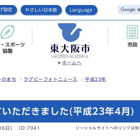
げ設定
やさしい日本語
Language
・スポーツ
市政
協働
ホームへ
ーのまち
ラグビーフォトニュース
平成23年
いただきました(平成23年4月)
16日]
ID:7041
ソーシャルサイトへのリンクは別