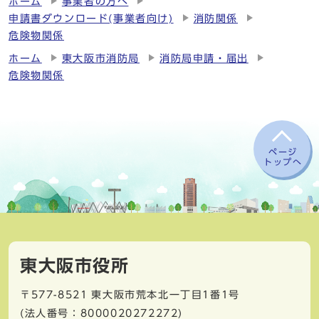
ホーム
事業者の方へ
申請書ダウンロード(事業者向け)
消防関係
危険物関係
ホーム
東大阪市消防局
消防局申請・届出
危険物関係
ページ
トップへ
東大阪市役所
〒577-8521
東大阪市荒本北一丁目1番1号
(法人番号：8000020272272)