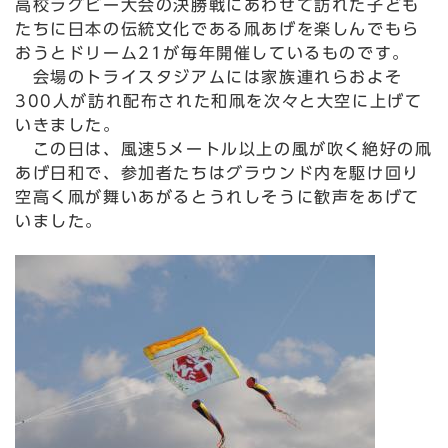
高校ラグビー大会の決勝戦にあわせて訪れた子ども
たちに日本の伝統文化である凧あげを楽しんでもら
おうとドリーム21が毎年開催しているものです。
会場のトライスタジアムには家族連れらおよそ
300人が訪れ配布された和凧を次々と大空に上げて
いきました。
この日は、風速5メートル以上の風が吹く絶好の凧
あげ日和で、参加者たちはグラウンド内を駆け回り
空高く凧が舞いあがるとうれしそうに歓声をあげて
いました。