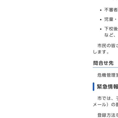
不審
児童
下校
など
市民の皆さ
します。
問合せ先
危機管理室 
緊急情
市では、子
メール）の
登録方法な