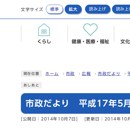
標準
拡大
読み上げ
読み上
文字サイズ
くらし
健康・医療・福祉
文化
ホーム
市政
広報
市政だより
現在位置
あしあと
市政だより 平成17年5月
[公開日：2014年10月7日]
[更新日：2014年10