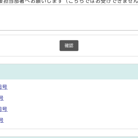
接担当部署へお願いします（こちらではお受けできませ
確認
日号
号
日号
号