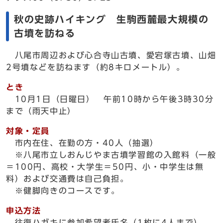
秋の史跡ハイキング 生駒西麓最大規模の
古墳を訪ねる
八尾市周辺および心合寺山古墳、愛宕塚古墳、山畑
2号墳などを訪ねます（約8キロメートル）。
とき
10月1日（日曜日） 午前10時から午後3時30分
まで（雨天中止）
対象・定員
市内在住、在勤の方・40人（抽選）
※八尾市立しおんじやま古墳学習館の入館料（一般
＝100円、高校・大学生＝50円、小・中学生は無
料）および交通費は自己負担。
※健脚向きのコースです。
申込方法
往復ハガキに参加希望者氏名（1枚に4人まで）、