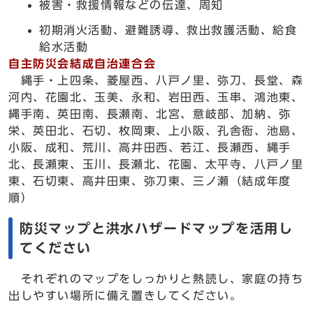
被害・救援情報などの伝達、周知
初期消火活動、避難誘導、救出救護活動、給食
給水活動
自主防災会結成自治連合会
縄手・上四条、菱屋西、八戸ノ里、弥刀、長堂、森
河内、花園北、玉美、永和、岩田西、玉串、鴻池東、
縄手南、英田南、長瀬南、北宮、意岐部、加納、弥
栄、英田北、石切、枚岡東、上小阪、孔舎衙、池島、
小阪、成和、荒川、高井田西、若江、長瀬西、縄手
北、長瀬東、玉川、長瀬北、花園、太平寺、八戸ノ里
東、石切東、高井田東、弥刀東、三ノ瀬（結成年度
順）
防災マップと洪水ハザードマップを活用し
てください
それぞれのマップをしっかりと熱読し、家庭の持ち
出しやすい場所に備え置きしてください。