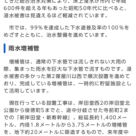
てきた総合治水対策により、床上浸水が市内で年間
600件を超える年もあった昭和50年代に比べると、
浸水被害は見違えるほど軽減されています。
市では、99％を達成した下水道普及率の100％を
めざすとともに、治水整備を進めています。
雨水増補管
増補管は、通常の下水管では流しきれない大雨の
際、集まった雨水を巨大な下水管で流すものです。浸
水被害の多かった第2寝屋川以西で順次設置を進めて
おり、完成している増補管は、一時的に貯留施設とし
て活用しています。
現在行っている設置工事は、岸田堂西2の岸田堂北
公園から俊徳町5までと、途中分岐させた寺前町2ま
での「新岸田堂・新寿幹線」。総延長約1,400メー
トル、内径1.8メートルから3.75メートルの増補管
を、地下約20メートルに築造するもので、来年度中