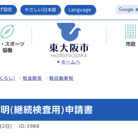
げ設定
やさしい日本語
Language
・スポーツ
市政
協働
ホームへ
くらし)
税金関係
軽自動車税
明(継続検査用)申請書
月2日]
ID:3988