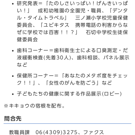
研究発表＝「たのしさいっぱい！げんきいっぱ
い！」 成和幼稚園の全園児・職員、「デンタ
ル・タイムトラベル」 三ノ瀬小学校児童保健
委員会、「ユビキタス 携帯電話の利害からな
ぜに学校では百害！！？」 石切中学校生徒保
健委員会
歯科コーナー＝歯科衛生士による口臭測定・だ
液緩衝検査(先着30人)、歯科相談、パネル展示
など
保健所コーナー＝「あなたのメタボ度をチェッ
ク！！」、「女性のがんを防ごう」など
子どもたちの健康に関する作品展示(ロビー)
※キキョウの宿根を配布。
問合先
教職員課 06(4309)3275、ファクス