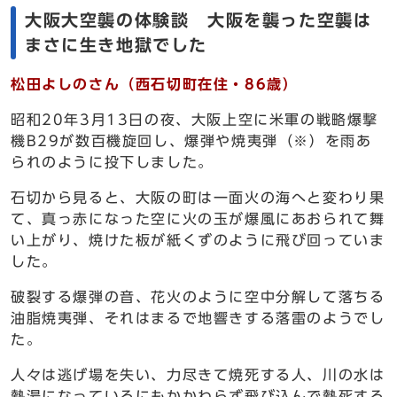
大阪大空襲の体験談 大阪を襲った空襲は
まさに生き地獄でした
松田よしのさん（西石切町在住・86歳）
昭和20年3月13日の夜、大阪上空に米軍の戦略爆撃
機B29が数百機旋回し、爆弾や焼夷弾（※）を雨あ
られのように投下しました。
石切から見ると、大阪の町は一面火の海へと変わり果
て、真っ赤になった空に火の玉が爆風にあおられて舞
い上がり、焼けた板が紙くずのように飛び回っていま
した。
破裂する爆弾の音、花火のように空中分解して落ちる
油脂焼夷弾、それはまるで地響きする落雷のようでし
た。
人々は逃げ場を失い、力尽きて焼死する人、川の水は
熱湯になっているにもかかわらず飛び込んで熱死する