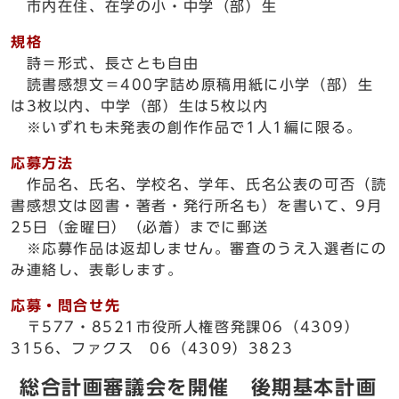
市内在住、在学の小・中学（部）生
規格
詩＝形式、長さとも自由
読書感想文＝400字詰め原稿用紙に小学（部）生
は3枚以内、中学（部）生は5枚以内
※いずれも未発表の創作作品で1人1編に限る。
応募方法
作品名、氏名、学校名、学年、氏名公表の可否（読
書感想文は図書・著者・発行所名も）を書いて、9月
25日（金曜日）（必着）までに郵送
※応募作品は返却しません。審査のうえ入選者にの
み連絡し、表彰します。
応募・問合せ先
〒577・8521市役所人権啓発課06（4309）
3156、ファクス 06（4309）3823
総合計画審議会を開催 後期基本計画