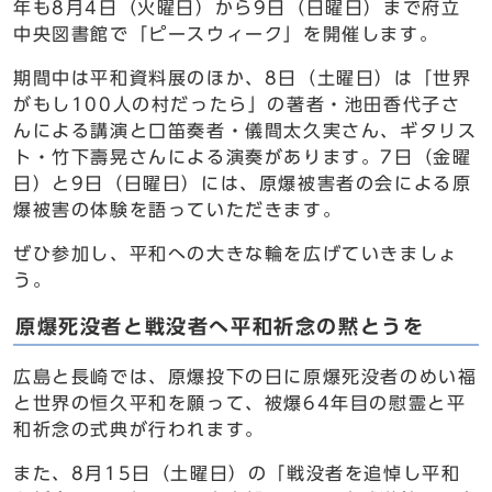
年も8月4日（火曜日）から9日（日曜日）まで府立
中央図書館で「ピースウィーク」を開催します。
期間中は平和資料展のほか、8日（土曜日）は「世界
がもし100人の村だったら」の著者・池田香代子さ
んによる講演と口笛奏者・儀間太久実さん、ギタリス
ト・竹下壽晃さんによる演奏があります。7日（金曜
日）と9日（日曜日）には、原爆被害者の会による原
爆被害の体験を語っていただきます。
ぜひ参加し、平和への大きな輪を広げていきましょ
う。
原爆死没者と戦没者へ平和祈念の黙とうを
広島と長崎では、原爆投下の日に原爆死没者のめい福
と世界の恒久平和を願って、被爆64年目の慰霊と平
和祈念の式典が行われます。
また、8月15日（土曜日）の「戦没者を追悼し平和