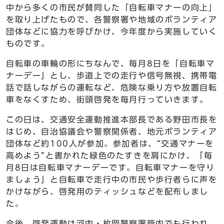
中から多くの市民が賛同した「自転車マナーの向上」
を取り上げたもので、各警察署や地域のボランティア
団体などに協力を呼びかけ、今年度から実施していく
ものです。
自転車の車輪の形にちなんで、毎月8日を「自転車マ
ナーデー」とし、歩道上での走行や信号無視、携帯電
話で話しながらの運転など、危険な乗り方や放置自転
車をなくすため、街頭啓発を毎月行っていきます。
この日は、交通安全運動推進本部長である野田市長を
はじめ、自治協議会や警察関係者、地元ボランティア
団体など約100人が参加。参加者は、“交通マナーを
高めよう”と書かれた緑色のたすきを肩にかけ、「毎
月8日は自転車マナーデーです。自転車マナーを守り
ましょう」と自転車で走行中の市民や歩行者らに声を
かけながら、啓発用のティッシュなどを配布しまし
た。
今後、啓発運動は河内・枚岡警察署管内でも行われ、