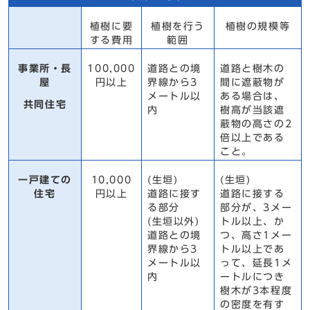
植樹に要
植樹を行う
植樹の規模等
する費用
範囲
事業所・長
100,000
道路との境
道路と樹木の
屋
円以上
界線から3
間に遮蔽物が
メートル以
ある場合は、
共同住宅
内
樹高が当該遮
蔽物の高さの2
倍以上である
こと。
一戸建ての
10,000
(生垣)
(生垣)
住宅
円以上
道路に接す
道路に接する
る部分
部分が、3メー
(生垣以外)
トル以上、か
道路との境
つ、高さ1メー
界線から3
トル以上であ
メートル以
って、延長1メ
内
ートルにつき
樹木が3本程度
の密度を有す