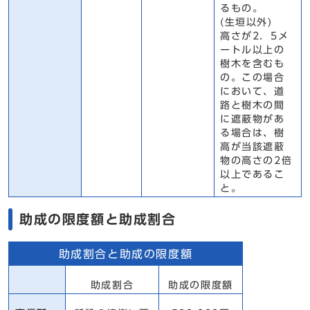
るもの。
(生垣以外)
高さが2．5メ
ートル以上の
樹木を含むも
の。この場合
において、道
路と樹木の間
に遮蔽物があ
る場合は、樹
高が当該遮蔽
物の高さの2倍
以上であるこ
と。
助成の限度額と助成割合
助成割合と助成の限度額
助成割合
助成の限度額