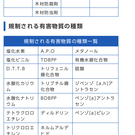
木材防腐剤
木材防虫剤
規制される有害物質の種類
規制される有害物質の種類一覧
塩化水素
A.P.O
メタノール
塩化ビニル
TDBPP
有機水銀化合物
D.T.T.B
トリフェニル
硫酸
錫化合物
水酸化カリウ
トリブチル錫
ジベンゾ［a,h]ア
ム
化合物
ントラセン
水酸化ナトリ
BDBPP
ベンゾ[a]アントラ
ウム
セン
テトラクロロ
ディルドリン
ベンゾ[a]ピレン
エチレン
トリクロロエ
ホルムアルデ
チレン
ヒド