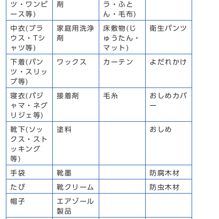
ツ・ワンピ
剤
ラ・ふと
ース等)
ん・毛布)
中衣(ブラ
家庭用洗浄
床敷物(じ
衛生パンツ
ウス・Tシ
剤
ゅうたん・
ャツ等)
マット)
下着(パン
ワックス
カーテン
よだれかけ
ツ・スリッ
プ等)
寝衣(パジ
接着剤
毛糸
おしめカバ
ャマ・ネグ
ー
リジェ等)
靴下(ソッ
塗料
おしめ
クス・スト
ッキング
等)
手袋
靴墨
防腐木材
たび
靴クリーム
防虫木材
帽子
エアゾール
製品