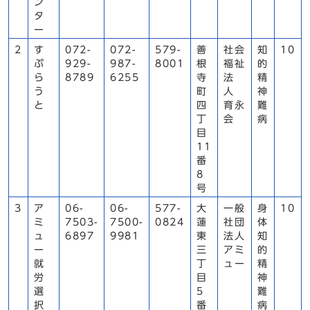
ン
タ
ー
2
す
072-
072-
579-
善
社会
知
10
ぷ
929-
987-
8001
根
福祉
的
ら
8789
6255
寺
法
精
う
町
人
神
と
四
育永
難
丁
会
病
目
11
番
8
号
3
ア
06-
06-
577-
大
一般
身
10
ミ
7503-
7500-
0824
蓮
社団
体
ュ
6897
9981
東
法人
知
ー
三
アミ
的
就
丁
ュー
精
労
目
神
選
5
難
択
番
病