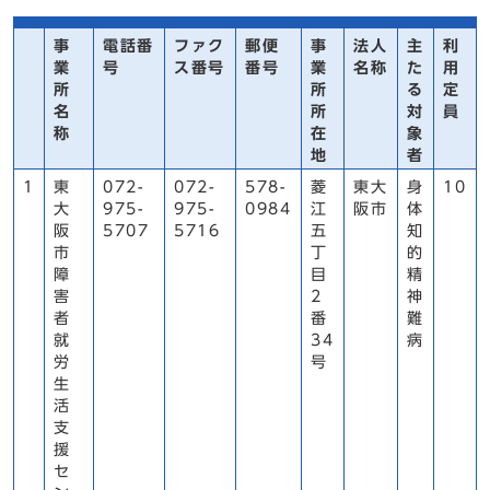
事
電話番
ファク
郵便
事
法人
主
利
業
号
ス番号
番号
業
名称
た
用
所
所
る
定
名
所
対
員
称
在
象
地
者
1
東
072-
072-
578-
菱
東大
身
10
大
975-
975-
0984
江
阪市
体
阪
5707
5716
五
知
市
丁
的
障
目
精
害
2
神
者
番
難
就
34
病
労
号
生
活
支
援
セ