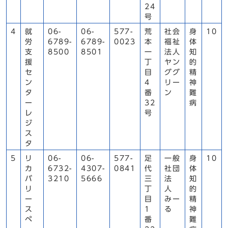
24
号
4
就
06-
06-
577-
荒
社会
身
10
労
6789-
6789-
0023
本
福祉
体
支
8500
8501
一
法人
知
援
丁
ヤン
的
セ
目
ググ
精
ン
4
リー
神
タ
番
ン
難
ー
32
病
レ
号
ジ
ス
タ
5
リ
06-
06-
577-
足
一般
身
10
カ
6732-
4307-
0841
代
社団
体
バ
3210
5666
三
法
知
リ
丁
人
的
ー
目
みー
精
ス
1
る
神
ペ
番
難