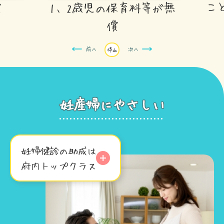
こ
償
1、2歳児の保育料等が無
償
前へ
次へ
停止
妊産婦にやさしい
妊婦健診の助成は
府内トップクラス