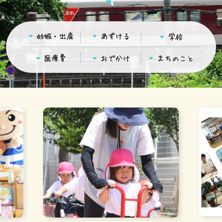
妊娠・出産
あずける
学校
医療費
おでかけ
まちのこと