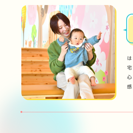
は
宅
心
感