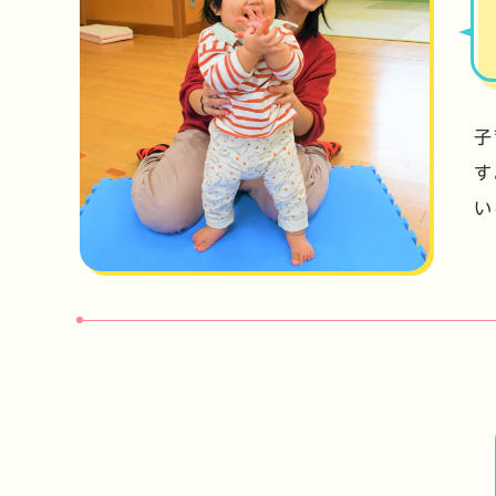
子
す
い