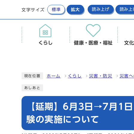
標準
拡大
読み上げ
読み上
文字サイズ
くらし
健康・医療・福祉
文化
ホーム
くらし
災害・防災
災害へ
現在位置
あしあと
【延期】6月3日→7月1
験の実施について