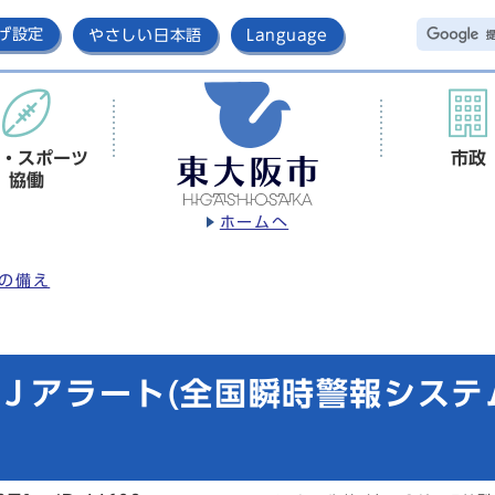
げ設定
やさしい日本語
Language
・スポーツ
市政
協働
ホームへ
の備え
日Ｊアラート(全国瞬時警報システ