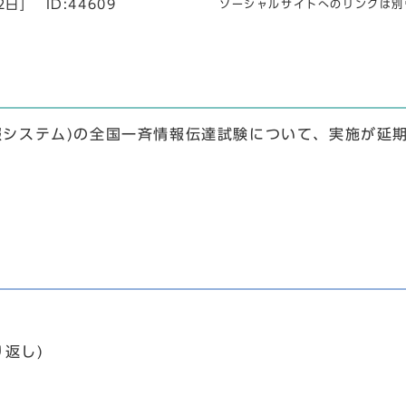
2日]
ID:44609
ソーシャルサイトへのリンクは別
警報システム)の全国一斉情報伝達試験について、実施が
返し)
」