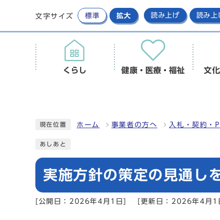
標準
拡大
読み上げ
読み上
文字サイズ
くらし
健康・医療・福祉
文化
ホーム
事業者の方へ
入札・契約・P
現在位置
あしあと
実施方針の策定の見通し
[公開日：2026年4月1日]
[更新日：2026年4月1