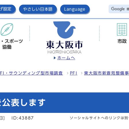
げ設定
やさしい日本語
Language
・スポーツ
市政
協働
ホームへ
FI・サウンディング型市場調査
PFI
東大阪市新斎苑整備
を公表します
日]
ID:43887
ソーシャルサイトへのリンクは別