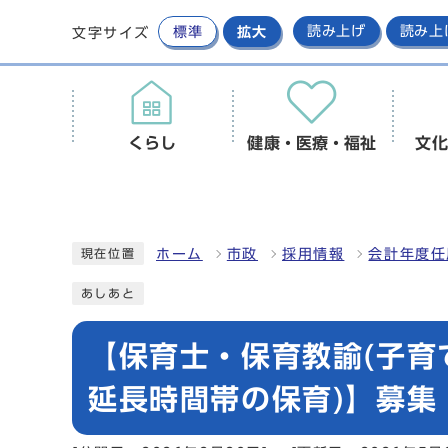
標準
拡大
読み上げ
読み上
文字サイズ
くらし
健康・医療・福祉
文化
ホーム
市政
採用情報
会計年度任
現在位置
あしあと
【保育士・保育教諭(子
延長時間帯の保育)】募集