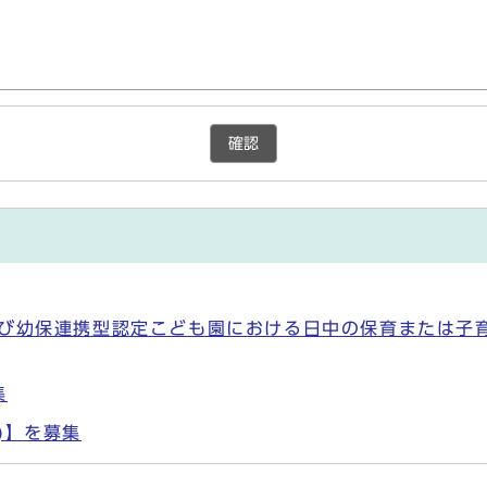
確認
び幼保連携型認定こども園における日中の保育または子育て
集
)】を募集