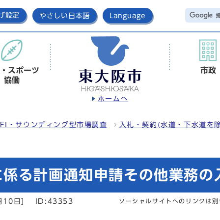
げ設定
やさしい日本語
Language
・スポーツ
市政
協働
ホームへ
FI・サウンディング型市場調査
入札・契約(水道・下水道を除
に係る計画通知申請その他業務の
月10日]
ID:43353
ソーシャルサイトへのリンクは別