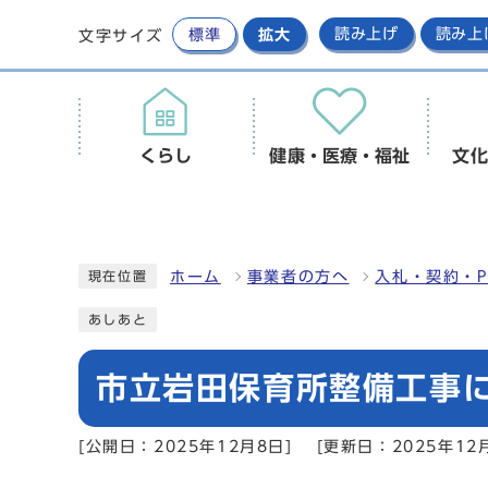
標準
拡大
読み上げ
読み上
文字サイズ
くらし
健康・医療・福祉
文化
ホーム
事業者の方へ
入札・契約・P
現在位置
あしあと
市立岩田保育所整備工事
[公開日：2025年12月8日]
[更新日：2025年12