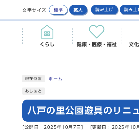
標準
拡大
読み上げ
読み上
文字サイズ
くらし
健康・医療・福祉
文化
ホーム
現在位置
あしあと
八戸の里公園遊具のリニ
[公開日：2025年10月7日]
[更新日：2025年10