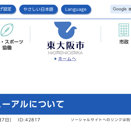
げ設定
やさしい日本語
Language
・スポーツ
市政
協働
ホームへ
ューアルについて
月7日]
ID:42817
ソーシャルサイトへのリンクは別