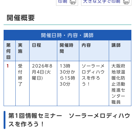
印刷
大きな文字で印刷
開催概要
開催日時・内容・講師
第
実
日程
開催時
内容
講師
何
施
間
回
1
受
2026年8
13時
ソーラーメ
大阪府
付
月4日(火
30分か
ロディハウ
地球温
終
曜日)
ら15時
スを作ろ
暖化防
了
30分
う！
止活動
推進セ
ンター
職員
第1回情報セミナー ソーラーメロディハウ
スを作ろう！