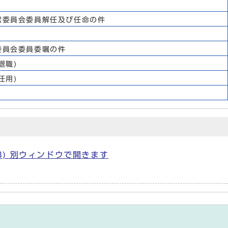
営委員会委員解任及び任命の件
委員会委員委嘱の件
退職)
任用)
KB) 別ウィンドウで開きます