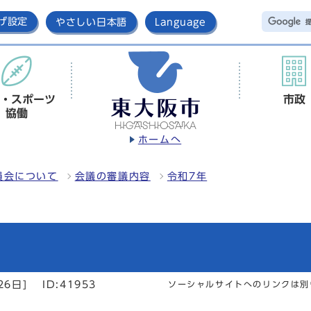
げ設定
やさしい日本語
Language
・スポーツ
市政
協働
ホームへ
員会について
会議の審議内容
令和7年
26日]
ID:41953
ソーシャルサイトへのリンクは別