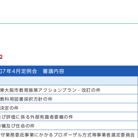
2
和7年4月定例会 審議内容
期東大阪市教育施策アクションプラン‐改訂の件
校教科用図書採択方針の件
者決定の件
及び評価に係る外部有識者委嘱の件
委嘱及び任命の件
保守業務委託事業にかかるプロポーザル方式等事業者選定委員会