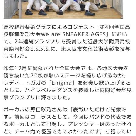
高校軽音楽系クラブによるコンテスト「第4回全国高
校軽音楽部大会we are SNEAKER AGES」におい
て、2年連続グランプリを受賞した近畿大学附属高校
英語同好会E.S.S.S.に、東大阪市文化芸術表彰を授与
しました。
昨年12月に開催された全国大会では、各地区大会を
勝ち抜いた20校が熱いステージを繰り広げるなか、
レディー・ガガの「Enigma」を演奏し歌い上げると
ともに、ハイレベルなダンスを披露した同同好会が見
事グランプリに輝きました。
ボーカルの野口彩乃さんは「表彰いただけて光栄で
す。前回はコーラスとして、今回はバンドの代表であ
るボーカルとして出場し、プレッシャーはあったけれ
ど、チーム力で優勝できてよかったです」と話してい