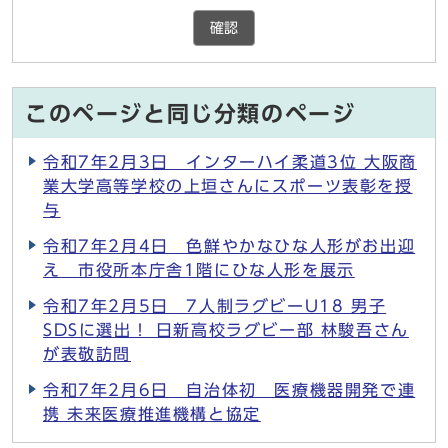
確認
このページと同じ分類のページ
令和7年2月3日 インターハイ柔道3位 大阪商
業大学高等学校の上垣さんにスポーツ表彰を授
与
令和7年2月4日 色鮮やかなひな人形がお出迎
え 市役所本庁舎1階にひな人形を展示
令和7年2月5日 7人制ラグビーU18 男子
SDSに選出！ 日新高校ラグビー部 林駿吾さん
が表敬訪問
令和7年2月6日 自治体初 医療機器開発で連
携 未来医療推進機構と協定