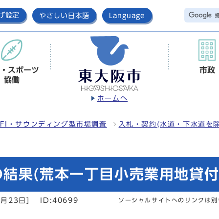
げ設定
やさしい日本語
Language
・スポーツ
市政
協働
ホームへ
FI・サウンディング型市場調査
入札・契約(水道・下水道を除
結果(荒本一丁目小売業用地貸付
月23日]
ID:40699
ソーシャルサイトへのリンクは別