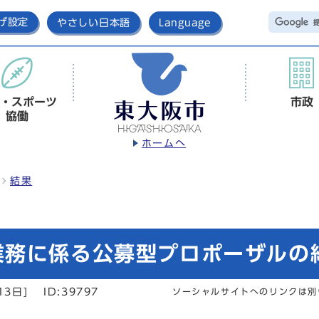
げ設定
やさしい日本語
Language
・スポーツ
市政
協働
ホームへ
結果
業務に係る公募型プロポーザルの
13日]
ID:39797
ソーシャルサイトへのリンクは別