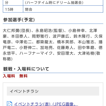
分
(ハーフタイム時にドリーム抽選会)
15時
閉会
参加選手(予定)
大仁邦彌(団長)、永島昭浩(監督)、小島伸幸、北澤
豪、本田泰人、岡野雅行、波戸康広、鈴木隆行、久保
竜彦、中澤佑二、都築龍太、橋本英郎、本山雅志、播
戸竜二、小野伸二、加地亮、佐藤寿人、田中隼磨、徳
永悠平、ハーフナーマイク、安田理大、大津祐樹(敬
称略)
観戦・入場料について
入場料 無料
イベントチラシ
イベントチラシ(表) (JPEG画像、