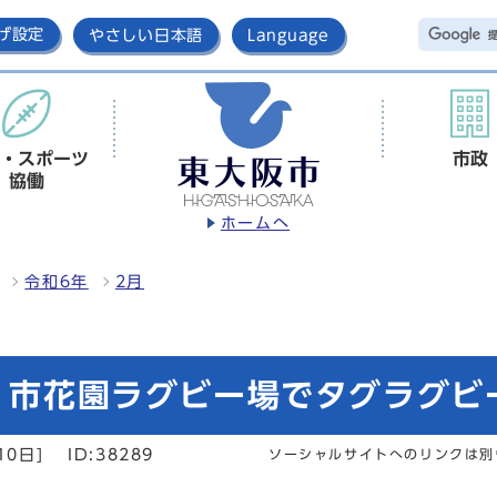
げ設定
やさしい日本語
Language
・スポーツ
市政
協働
ホームへ
令和6年
2月
日 市花園ラグビー場でタグラグ
10日]
ID:38289
ソーシャルサイトへのリンクは別