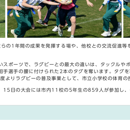
童らの1年間の成果を発揮する場や、他校との交流促進等
スポーツで、ラグビーとの最大の違いは、タックルやボ
相手選手の腰に付けられた2本のタグを奪います。タグを
年度よりラグビーの普及事業として、市立小学校の体育の
、15日の大会には市内11校の5年生の859人が参加し