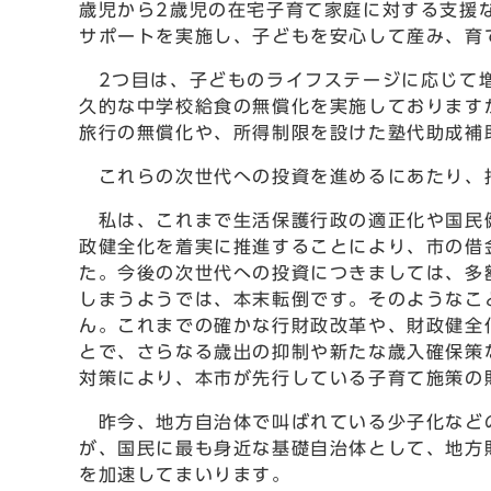
歳児から2歳児の在宅子育て家庭に対する支援
サポートを実施し、子どもを安心して産み、育
2つ目は、子どものライフステージに応じて増
久的な中学校給食の無償化を実施しております
旅行の無償化や、所得制限を設けた塾代助成補
これらの次世代への投資を進めるにあたり、
私は、これまで生活保護行政の適正化や国民健
政健全化を着実に推進することにより、市の借
た。今後の次世代への投資につきましては、多
しまうようでは、本末転倒です。そのようなこ
ん。これまでの確かな行財政改革や、財政健全
とで、さらなる歳出の抑制や新たな歳入確保策
対策により、本市が先行している子育て施策の
昨今、地方自治体で叫ばれている少子化などの
が、国民に最も身近な基礎自治体として、地方
を加速してまいります。