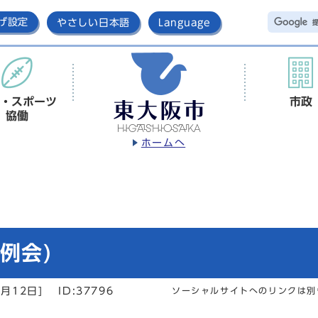
げ設定
やさしい日本語
Language
・スポーツ
市政
協働
ホームへ
例会)
月12日]
ID:37796
ソーシャルサイトへのリンクは別