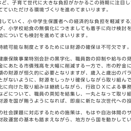
など、子育て世代に大きな負担がかかるこの時期に注目し
てていただける環境づくりを進めてまいります。
していく、小中学生保護者への経済的な負担を軽減する
が、小学校給食の無償化につきましても着手に向け検討
助についても検討を進めてまいります。
持続可能な制度とするためには財源の確保は不可欠です
康保険事業特別会計の黒字化、職員数の抑制や給与の見
金にあたる市債残高を大幅に削減する一方で、市の貯金
額の財源が恒久的に必要となりますが、歳入と歳出のバ
とがないように、財源をしっかり確保しながら取り組ん
化に向けた取り組みは継続しながら、行政ＤＸによる事
などについて、職員の英知を結集し、一丸となって取り
財源を国が賄うようになれば、即座に新たな次世代への
社会課題に対応するための施策は、もはや自治体間のサ
財政運営の基本も踏まえながら、地方から国を動かして