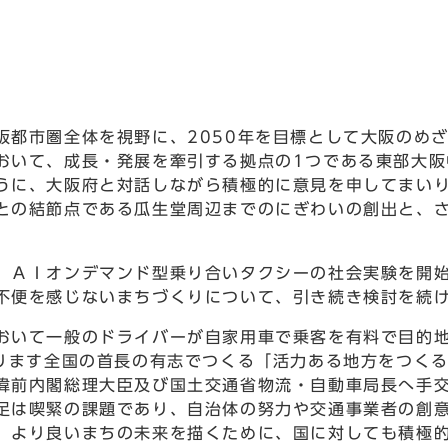
。
都市圏全体を視野に、2050年を目標として大阪のめ
おいて、成長・発展を牽引する拠点の1つである東部大阪
うに、大阪府と対話しながら積極的に意見を申してまいり
との結節点である瓜生堂周辺までのにぎわいの創出と、
ＡＩオンデマンド型乗り合いタクシーの社会実験を開始
不便を感じないまちづくりについて、引き続き検討を続
いて一般のドライバーが自家用車で乗客を有料で目的地
おります全国の首長の有志でつくる「活力ある地方をつく
偉前内閣総理大臣及び国土交通省物流・自動車局長へ手
足は喫緊の課題であり、自治体の努力や交通事業者の創
、より良いまちの未来を描くために、国に対しても積極