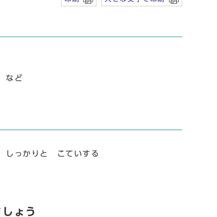
る など
 しっかりと こていする
ましょう