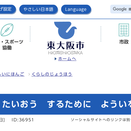
げ設定
やさしい日本語
Language
・スポーツ
市政
協働
ホームへ
しいにほんご
くらしのじょうほう
 たいおう するために ようい
日]
ID:36951
ソーシャルサイトへのリンクは別