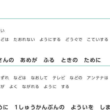
ない
などは たおれない ようにする どうぐで こていす
さんの あめが ふる ときの ために
はずれ などは なおして テレビ などの アンテナは
ずが よく ながれる ように する
めに 1しゅうかんぶんの よういを し