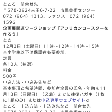
ところ 問合せ先
〒578-0924吉田6-7-22 市民美術センター
072（964）1313、ファクス 072（964）
1596
企画展関連ワークショップ「アフリカンコースターを
作ろう」
とき
12月3日（土曜日）11時～12時・14時～15時
※小学生以下は保護者も要参加。
定員
各10人（抽選）
料金
500円
申込方法・申込み先など
基本事項と希望時間、参加者全員の氏名・年齢を11
月13日（日曜日）（必着）までに往復ハガキ（1枚
に1組のみ）または
申込専用ウェブサイト
で
ところ 申込方法・申込み先など 問合せ先