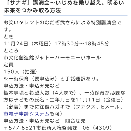
「サナギ」講演会～いじめを乗り越え、明るい
未来をつかみ取る方法
お笑いタレントのなだぎ武さんによる特別講演会で
す。
とき
11月24日（木曜日）17時30分～18時45分
ところ
市文化創造館ジャトーハーモニー小ホール
定員
150人（抽選）
※一時保育（要申込み）と手話通訳あり。
申込方法・申込み先など
基本事項と希望人数（4人まで）、一時保育が必要な
方は子どもの氏名・生年月日を11月11日（金曜日）
（必着）までに往復ハガキで（ファクス、Eメール、
市電子申請システム
も可）
申込方法・申込み先など 問合せ先
〒577-8521市役所人権啓発課 06（4309）