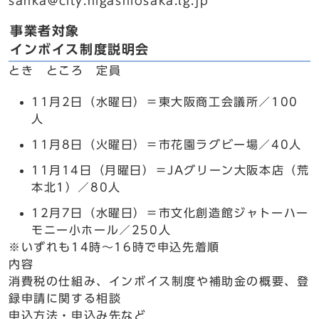
sanka@city.higashiosaka.lg.jp
事業者対象
インボイス制度説明会
とき ところ 定員
11月2日（水曜日）＝東大阪商工会議所／100
人
11月8日（火曜日）＝市花園ラグビー場／40人
11月14日（月曜日）＝JAグリーン大阪本店（荒
本北1）／80人
12月7日（水曜日）＝市文化創造館ジャトーハー
モニー小ホール／250人
※いずれも14時～16時で申込先着順
内容
消費税の仕組み、インボイス制度や補助金の概要、登
録申請に関する相談
申込方法・申込み先など