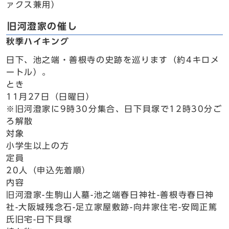
ァクス兼用）
旧河澄家の催し
秋季ハイキング
日下、池之端・善根寺の史跡を巡ります（約4キロメ
ートル）。
とき
11月27日（日曜日）
※旧河澄家に9時30分集合、日下貝塚で12時30分ご
ろ解散
対象
小学生以上の方
定員
20人（申込先着順）
内容
旧河澄家-生駒山人墓-池之端春日神社-善根寺春日神
社-大阪城残念石-足立家屋敷跡-向井家住宅-安岡正篤
氏旧宅-日下貝塚