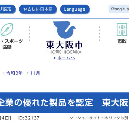
げ設定
やさしい日本語
Language
・スポーツ
市政
協働
ホームへ
令和3年
11月
内企業の優れた製品を認定 東大
月4日]
ID:32137
ソーシャルサイトへのリンクは別