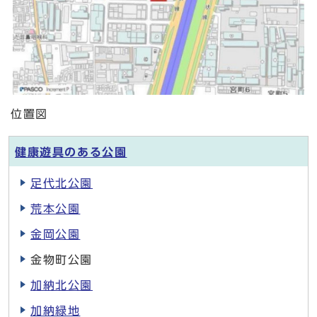
位置図
健康遊具のある公園
足代北公園
荒本公園
金岡公園
金物町公園
加納北公園
加納緑地