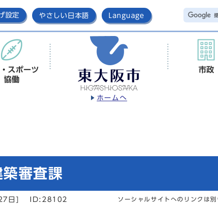
げ設定
やさしい日本語
Language
・スポーツ
市政
協働
ホームへ
建築審査課
27日]
ID:28102
ソーシャルサイトへのリンクは別