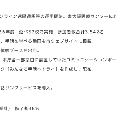
オンライン遠隔通訳等の運用開始。東大阪医療センターに
6年度 延べ52校で実施 参加者数合計3,542名
て、手話を学べる動画を市ウェブサイトに掲載。
話体験ブースを出店。
、本庁舎一部窓口に設置していたコミュニケーションボ
ック「みんなで手話へトライ」を作成し、配布。
始。
手話リンクサービスを導入。
総計) 修了者38名