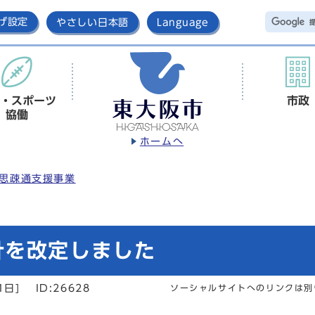
げ設定
やさしい日本語
Language
・スポーツ
市政
協働
ホームへ
思疎通支援事業
針を改定しました
1日]
ID:26628
ソーシャルサイトへのリンクは別