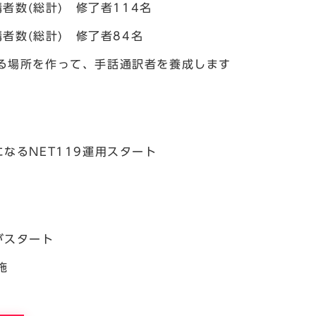
者数(総計) 修了者114名
者数(総計) 修了者84名
る場所を作って、手話通訳者を養成します
なるNET119運用スタート
がスタート
施