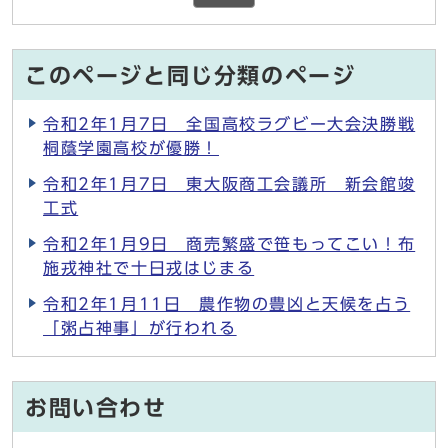
このページと同じ分類のページ
令和2年1月7日 全国高校ラグビー大会決勝戦
桐蔭学園高校が優勝！
令和2年1月7日 東大阪商工会議所 新会館竣
工式
令和2年1月9日 商売繁盛で笹もってこい！布
施戎神社で十日戎はじまる
令和2年1月11日 農作物の豊凶と天候を占う
「粥占神事」が行われる
お問い合わせ