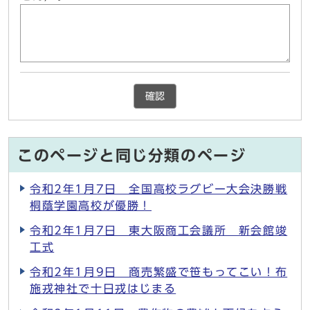
確認
このページと同じ分類のページ
令和2年1月7日 全国高校ラグビー大会決勝戦
桐蔭学園高校が優勝！
令和2年1月7日 東大阪商工会議所 新会館竣
工式
令和2年1月9日 商売繁盛で笹もってこい！布
施戎神社で十日戎はじまる