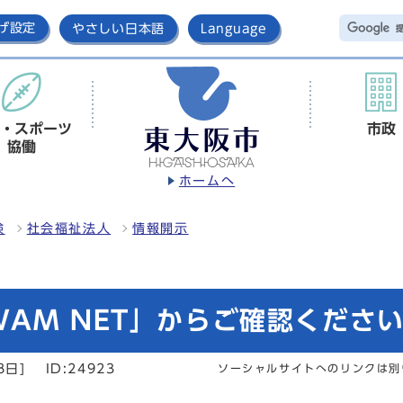
げ設定
やさしい日本語
Language
・スポーツ
市政
協働
ホームへ
険
社会福祉法人
情報開示
AM NET」からご確認くださ
8日]
ID:24923
ソーシャルサイトへのリンクは別