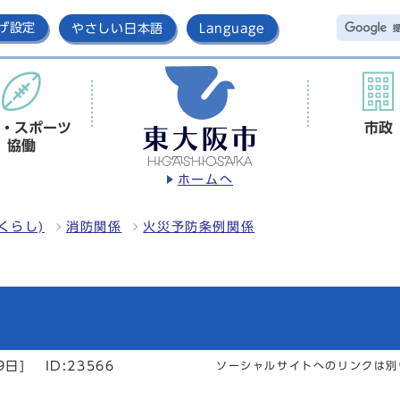
げ設定
やさしい日本語
Language
・スポーツ
市政
協働
ホームへ
くらし)
消防関係
火災予防条例関係
9日]
ID:23566
ソーシャルサイトへのリンクは別