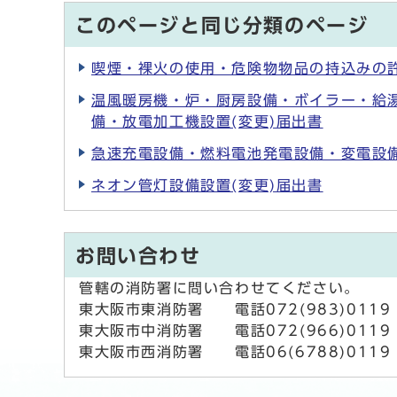
このページと同じ分類のページ
喫煙・裸火の使用・危険物物品の持込みの
温風暖房機・炉・厨房設備・ボイラー・給
備・放電加工機設置(変更)届出書
急速充電設備・燃料電池発電設備・変電設備
ネオン管灯設備設置(変更)届出書
お問い合わせ
管轄の消防署に問い合わせてください。
東大阪市東消防署 電話072(983)0119 
東大阪市中消防署 電話072(966)0119 
東大阪市西消防署 電話06(6788)0119 