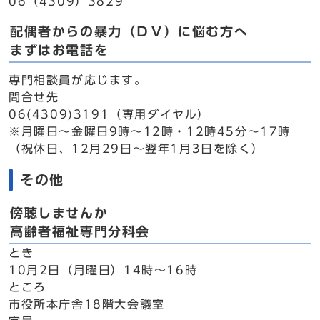
06（4309）3829
配偶者からの暴力（ＤＶ）に悩む方へ
まずはお電話を
専門相談員が応じます。
問合せ先
06(4309)3191（専用ダイヤル）
※月曜日～金曜日9時～12時・12時45分～17時
（祝休日、12月29日～翌年1月3日を除く）
その他
傍聴しませんか
高齢者福祉専門分科会
とき
10月2日（月曜日）14時～16時
ところ
市役所本庁舎18階大会議室