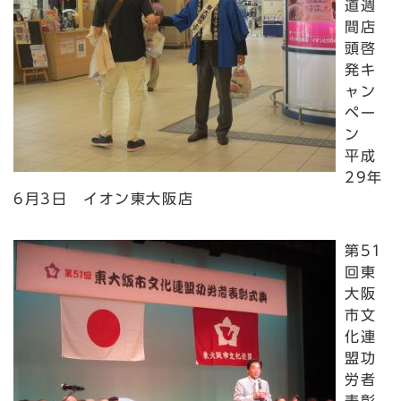
道週
間店
頭啓
発キ
ャン
ペー
ン
平成
29年
6月3日 イオン東大阪店
第51
回東
大阪
市文
化連
盟功
労者