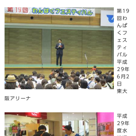
第19
回わ
んぱ
くフ
ェス
ティ
バル
平成
29年
6月2
日
東大
阪アリーナ
平成
29年
度水