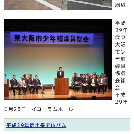
周辺
平成
29年
度東
大阪
市少
年補
導員
協議
会総
会
平成
29年
6月28日 イコーラムホール
平成29年度市長アルバム