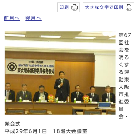
印刷
大きな文字で印刷
前月へ
翌月へ
第67
回社
会を
明る
くす
る運
動東
大阪
市推
進委
員
会・
発会式
平成29年6月1日 18階大会議室