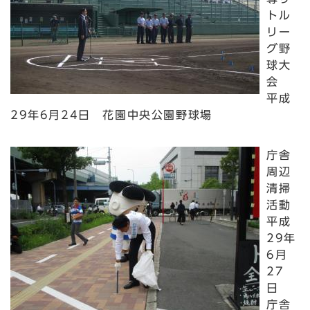
トル
リー
グ野
球大
会
平成
29年6月24日 花園中央公園野球場
庁舎
周辺
清掃
活動
平成
29年
6月
27
日
庁舎