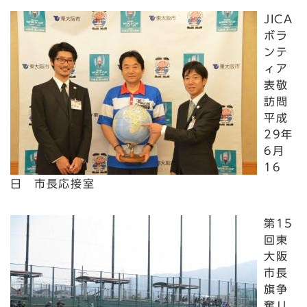
JICA
ボラ
ンテ
ィア
表敬
訪問
平成
29年
6月
16
日 市長応接室
第15
回東
大阪
市長
旗争
奪リ