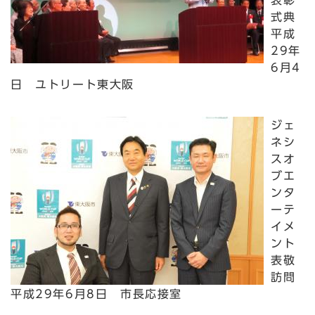
表彰
式典
平成
29年
6月4
日 ユトリート東大阪
ジェ
ネシ
スオ
ブエ
ンタ
ーテ
イメ
ント
表敬
訪問
平成29年6月8日 市長応接室