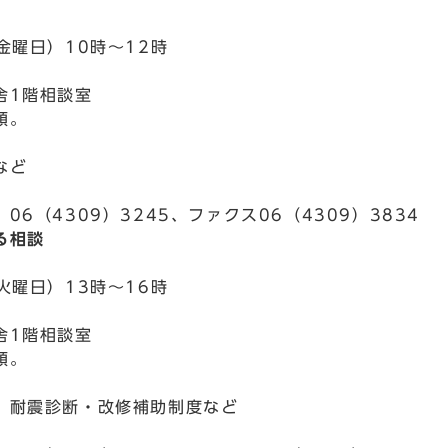
金曜日）10時～12時
舎1階相談室
順。
など
06（4309）3245、ファクス06（4309）3834
る相談
火曜日）13時～16時
舎1階相談室
順。
、耐震診断・改修補助制度など