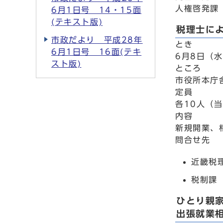
人権啓発課 
6月1日号 14・15面
(テキスト版)
税理士に
市政だより 平成28年
とき
6月1日号 16面(テキ
6月8日（水
スト版)
ところ
市役所本庁
定員
各10人（
内容
新規開業、
問合せ先
近畿税理
税制課 
ひとり親
出張就業