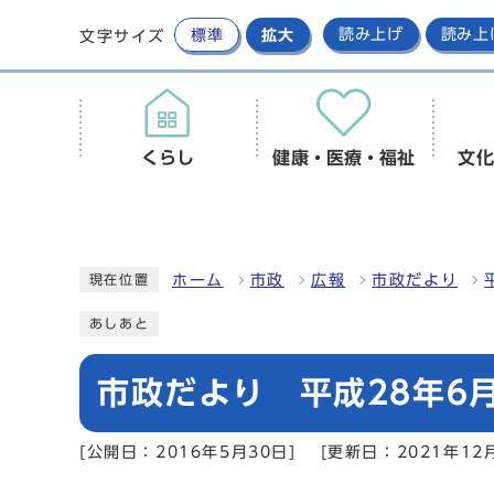
標準
拡大
読み上げ
読み上
文字サイズ
くらし
健康・医療・福祉
文化
ホーム
市政
広報
市政だより
現在位置
あしあと
市政だより 平成28年6月
[公開日：2016年5月30日]
[更新日：2021年12