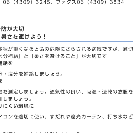
06（4309）3245、ファクス06（4309）3834
予防が大切
し暑さを避けよう！
症状が重くなると命の危険にさらされる病気ですが、適
水分補給」と「暑さを避けること」が大切です。
補給を
分・塩分を補給しましょう。
を
温を測定しましょう。通気性の良い、吸湿・速乾の衣服
却しましょう。
りにくい環境に
アコンを適切に使い、すだれや遮光カーテン、打ち水な