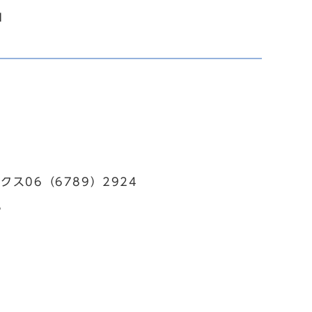
1
ス06（6789）2924
3