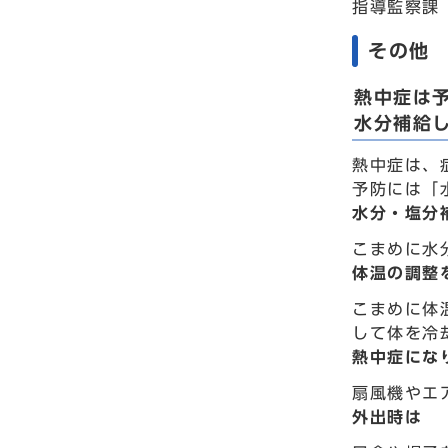
指導監察課 
その他
熱中症は
水分補給
熱中症は、
予防には「
水分・塩分
こまめに水
体温の調整
こまめに体
して体を冷
熱中症にな
扇風機やエ
外出時は