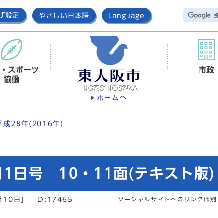
げ設定
やさしい日本語
Language
・スポーツ
市政
協働
ホームへ
平成28年(2016年)
1日号 10・11面(テキスト版)
月10日]
ID:17465
ソーシャルサイトへのリンクは別