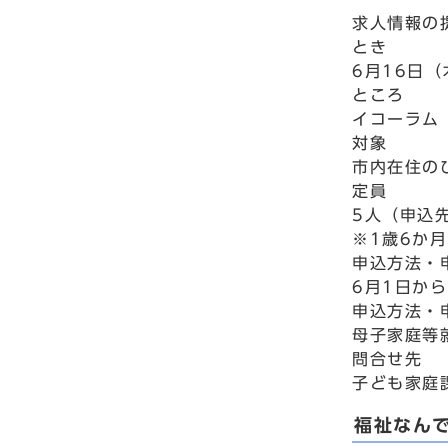
求人情報の
とき
6月16日（
ところ
イコーラム
対象
市内在住の
定員
5人（申込
※1歳6か
申込方法・
6月1日か
申込方法・
母子家庭等就
問合せ先
子ども家庭課
福祉なん