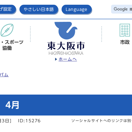
げ設定
やさしい日本語
Language
・スポーツ
市政
協働
ホームへ
バム
 4月
月3日]
ID:15276
ソーシャルサイトへのリンクは別