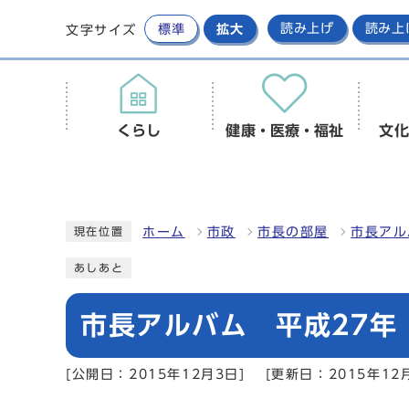
標準
拡大
読み上げ
読み上
文字サイズ
くらし
健康・医療・福祉
文化
ホーム
市政
市長の部屋
市長アル
現在位置
あしあと
市長アルバム 平成27年
[公開日：2015年12月3日]
[更新日：2015年12