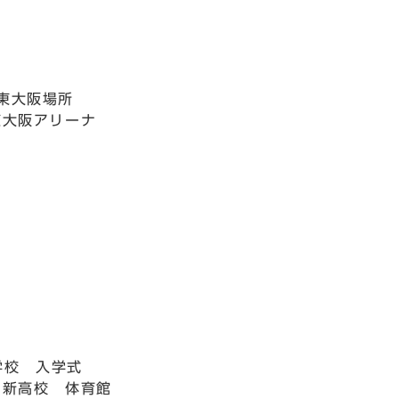
東大阪場所
東大阪アリーナ
学校 入学式
日新高校 体育館