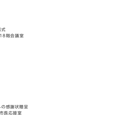
嘱式
18階会議室
への感謝状贈呈
 市長応接室