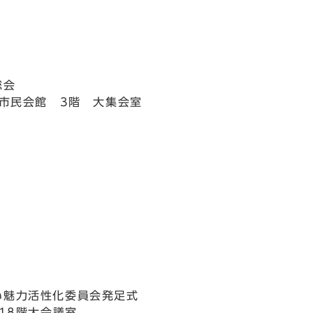
総会
 市民会館 3階 大集会室
い魅力活性化委員会発足式
 18階大会議室