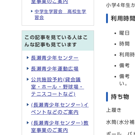
室事業のご案内
小学4年生
中学生学習会 高校生学
利用時
習会
曜日
この記事を見ている人はこ
時間 
んな記事も見ています
利用時
長瀬青少年センター
備考
長瀬青少年運動広場
備考
公共施設予約(貸会議
い。
室・ホール・野球場・
テニスコートなど)
持ち物
(長瀬青少年センター)イ
上履き
ベントなどのご案内
水筒(水分
(長瀬青少年センター)教
室事業のご案内
ボール、バ