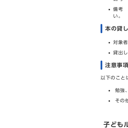
備考
い。
本の貸
対象
貸出し
注意事
以下のこと
勉強
その
子ども