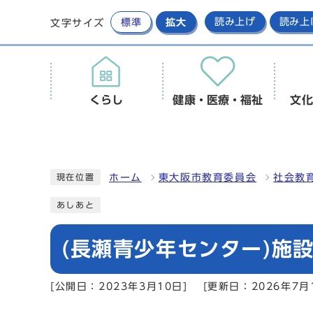
標準
拡大
読み上げ
読み上
文字サイズ
くらし
健康・医療・福祉
文化
ホーム
東大阪市教育委員会
社会教
現在位置
あしあと
(長瀬青少年センター)施
[公開日：2023年3月10日]
[更新日：2026年7月