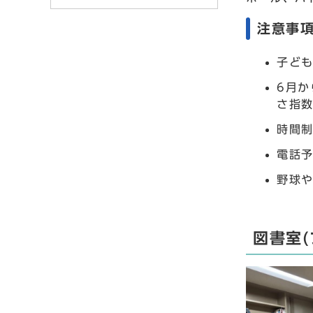
注意事
子ど
6月
さ指
時間
電話
野球
図書室(