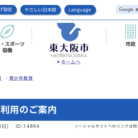
げ設定
やさしい日本語
Language
・スポーツ
市政
協働
ホームへ
育
青少年教育
設利用のご案内
1日]
ID:14894
ソーシャルサイトへのリンクは別