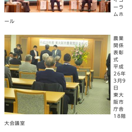
イコ
ーラ
ムホ
ール
農業
関係
表彰
式
平成
26年
3月9
日
東大
阪市
庁舎
18階
大会議室