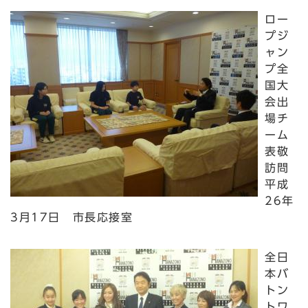
ロー
プジ
ャン
プ全
国大
会出
場チ
ーム
表敬
訪問
平成
26年
3月17日 市長応接室
全日
本バ
トン
トワ