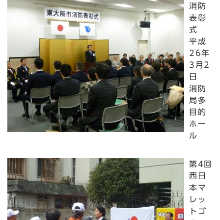
消防
表彰
式
平成
26年
3月2
日
消防
局多
目的
ホー
ル
第4回
西日
本マ
レッ
トゴ