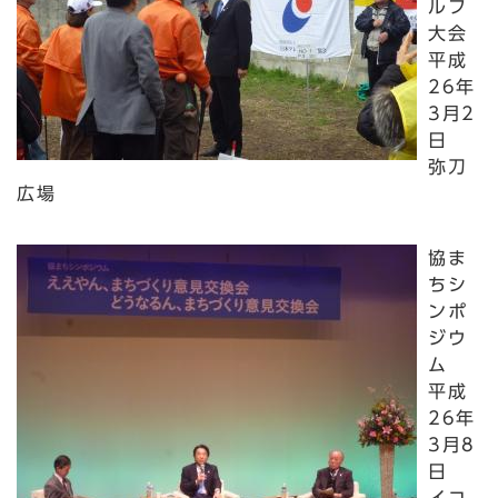
ルフ
大会
平成
26年
3月2
日
弥刀
広場
協ま
ちシ
ンポ
ジウ
ム
平成
26年
3月8
日