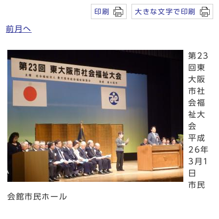
印刷
大きな文字で印刷
前月へ
第23
回東
大阪
市社
会福
祉大
会
平成
26年
3月1
日
市民
会館市民ホール