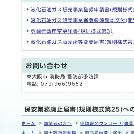
液化石油ガス販売事業登録申請書(規則様式
液化石油ガス販売事業者登録簿謄本交付(閲覧
登録行政庁変更届書(規則様式第3)
液化石油ガス販売所等変更届書(規則様式第
お問い合わせ
東大阪市 消防局 警防部予防課
電話: 072(966)9662
保安業務廃止届書(規則様式第25)へ
ホーム
事業者の方へ
申請書ダウンロード(事業
ホーム
東大阪市消防局
消防局申請・届出