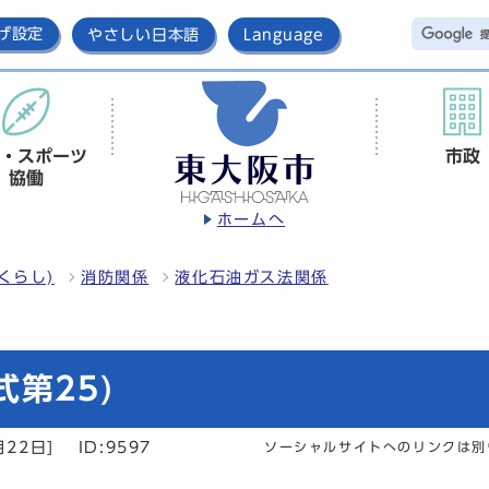
げ設定
やさしい日本語
Language
・スポーツ
市政
協働
ホームへ
くらし)
消防関係
液化石油ガス法関係
第25)
月22日]
ID:9597
ソーシャルサイトへのリンクは別