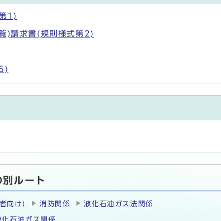
第1)
)請求書(規則様式第2)
5)
の別ルート
者向け)
消防関係
液化石油ガス法関係
液化石油ガス関係