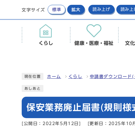
標準
拡大
読み上げ
読み上
文字サイズ
くらし
健康・医療・福祉
文化
ホーム
くらし
申請書ダウンロード(
現在位置
あしあと
保安業務廃止届書(規則様式
[公開日：2022年5月12日]
[更新日：2025年10