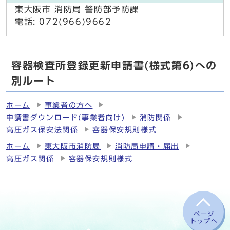
東大阪市 消防局 警防部予防課
電話: 072(966)9662
容器検査所登録更新申請書(様式第6)への
別ルート
ホーム
事業者の方へ
申請書ダウンロード(事業者向け)
消防関係
高圧ガス保安法関係
容器保安規則様式
ホーム
東大阪市消防局
消防局申請・届出
高圧ガス関係
容器保安規則様式
ページ
トップへ