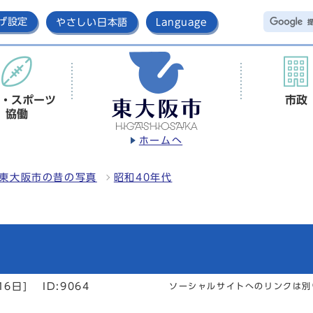
げ設定
やさしい日本語
Language
・スポーツ
市政
協働
ホームへ
東大阪市の昔の写真
昭和40年代
16日]
ID:9064
ソーシャルサイトへのリンクは別