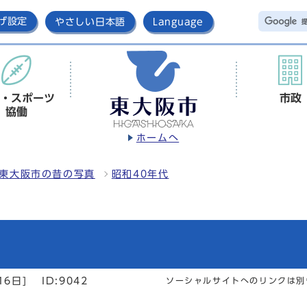
げ設定
やさしい日本語
Language
・スポーツ
市政
協働
ホームへ
東大阪市の昔の写真
昭和40年代
16日]
ID:9042
ソーシャルサイトへのリンクは別